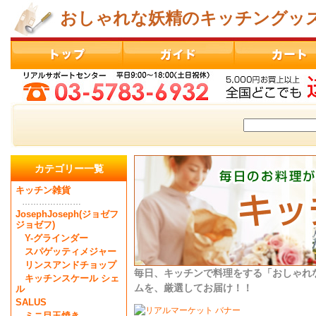
おしゃれな妖精のキッチングッ
カテゴリー一覧
キッチン雑貨
…………………
JosephJoseph(ジョゼフ
ジョゼフ)
Y-グラインダー
スパゲッティメジャー
リンスアンドチョップ
毎日、キッチンで料理をする「おしゃれ
キッチンスケール シェ
ムを、厳選してお届け！！
ル
SALUS
ミニ目玉焼き