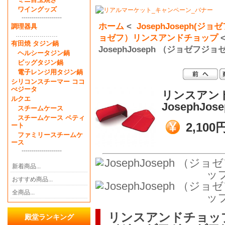
ワイングッズ
--------------------
ホーム
<
JosephJoseph(ジ
調理器具
…………………
ョゼフ）リンスアンドチョップ
有田焼 タジン鍋
JosephJoseph （ジョゼフジョ
ヘルシータジン鍋
ビッグタジン鍋
電子レンジ用タジン鍋
シリコンスチーマー ココ
べジータ
リンスアン
ルクエ
JosephJ
スチームケース
スチームケース ペティ
2,100
ート
ファミリースチームケ
ース
--------------------
新着商品...
おすすめ商品...
全商品...
リンスアンドチョップ（
殿堂ランキング