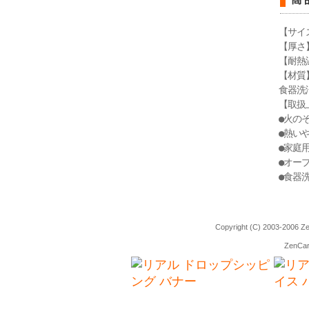
【サイズ
【厚さ】
【耐熱
【材質
食器洗
【取扱
●火の
●熱い
●家庭
●オー
●食器
Copyright (C) 2003-2006
Ze
ZenCa