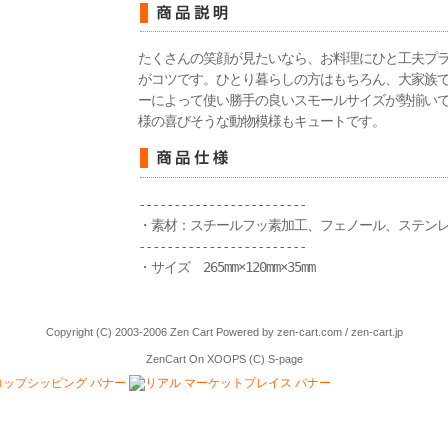
たくさんの笑顔が見たいなら、お料理にひと工夫プ
がコツです。ひとり暮らしの方はもちろん、大家族
ーによって使い勝手の良いスモールサイズが勢揃い
様の喜びそうな動物模様もキュートです。
------------------------
・素材：スチールフッ素加工、フェノール、ステン
------------------------
・サイズ 265mm×120mm×35mm
Copyright (C) 2003-2006
Zen Cart
Powered by
zen-cart.com
/
zen-cart.jp
ZenCart On XOOPS
(C)
S-page