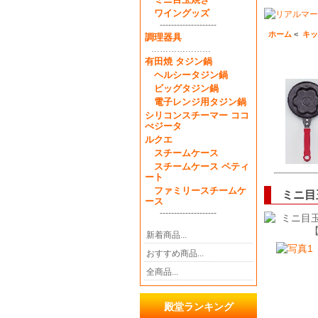
ワイングッズ
--------------------
ホーム
<
キッ
調理器具
…………………
有田焼 タジン鍋
ヘルシータジン鍋
ビッグタジン鍋
電子レンジ用タジン鍋
シリコンスチーマー ココ
べジータ
ルクエ
スチームケース
スチームケース ペティ
ート
ファミリースチームケ
ミニ目
ース
--------------------
新着商品...
おすすめ商品...
全商品...
殿堂ランキング